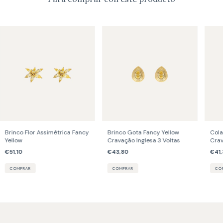
Brinco Flor Assimétrica Fancy
Brinco Gota Fancy Yellow
Cola
Yellow
Cravação Inglesa 3 Voltas
Crav
€51,10
€43,80
€41,