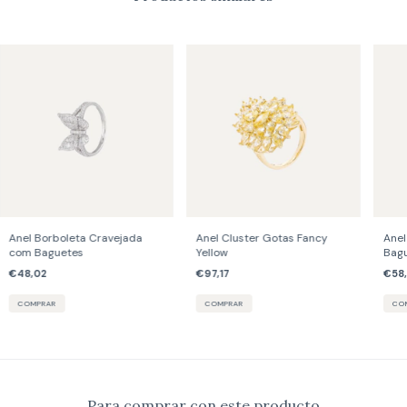
Anel Borboleta Cravejada
Anel Cluster Gotas Fancy
Anel
com Baguetes
Yellow
Bag
€48,02
€97,17
€58
COMPRAR
COMPRAR
CO
Para comprar con este producto